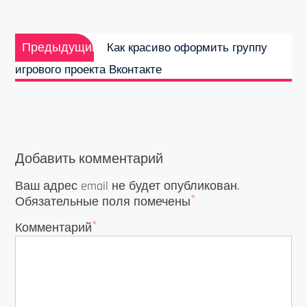
Навигация
Предыдущая
по
Предыдущий
Как красиво оформить группу
запись:
записям
игрового проекта Вконтакте
Добавить комментарий
Ваш адрес email не будет опубликован.
*
Обязательные поля помечены
*
Комментарий