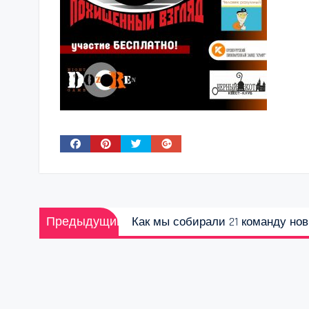
Навигация
Предыдущая
Предыдущий
Как мы собирали 21 команду но
по
запись:
записям