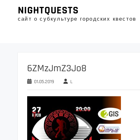
Промотать
NIGHTQUESTS
к
содержимому
сайт о субкультуре городских квестов
6ZMzJmZ3Jo8
01.05.2019
L