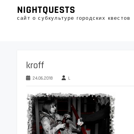
Промотать
NIGHTQUESTS
к
содержимому
сайт о субкультуре городских квестов
kroff
24.06.2018
L