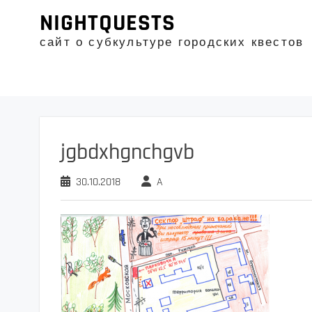
Промотать
NIGHTQUESTS
к
содержимому
сайт о субкультуре городских квестов
jgbdxhgnchgvb
30.10.2018
A