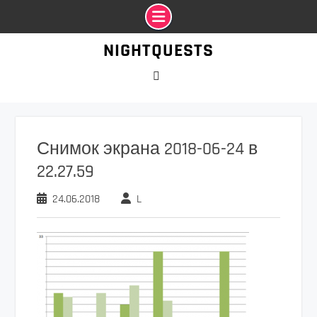
Промотать
NIGHTQUESTS
к
содержимому
VK
Снимок экрана 2018-06-24 в
22.27.59
24.06.2018
L