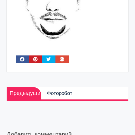
Навигация
Предыдущая
по
Предыдущий
Фоторобот
запись:
записям
Добавить комментарий