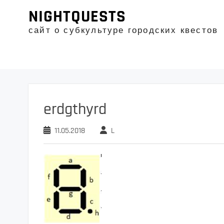
Промотать
NIGHTQUESTS
к
содержимому
сайт о субкультуре городских квестов
erdgthyrd
11.05.2018
L