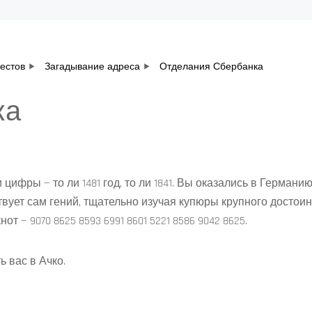
вестов
Загадывание адреса
Отделания Сбербанка
ка
фры — то ли 1481 год, то ли 1841. Вы оказались в Германи
ует сам гений, тщательно изучая купюры крупного достоинс
— 9070 8625 8593 6991 8601 5221 8586 9042 8625.
ь вас в Ачко.