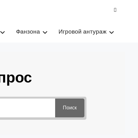
VK
Фанзона
Игровой антураж
прос
Поиск