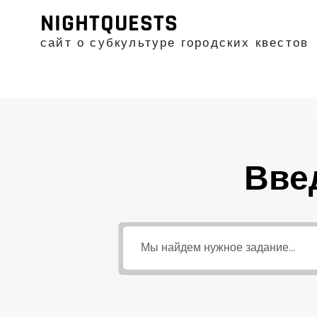
Промотать
NIGHTQUESTS
к
содержимому
сайт о субкультуре городских квестов
Вве