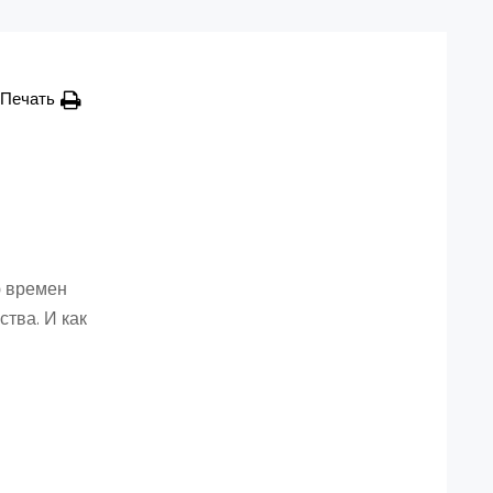
Печать
ю времен
тва. И как