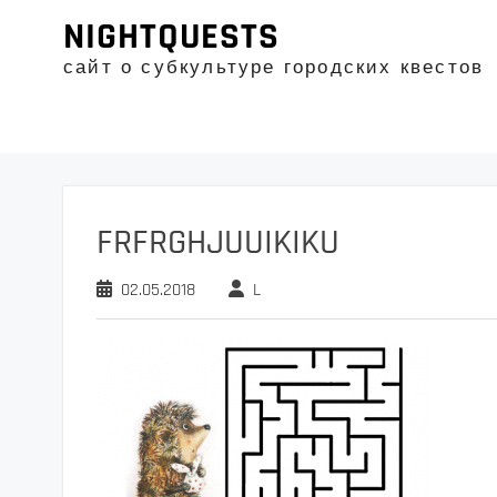
Промотать
NIGHTQUESTS
к
содержимому
сайт о субкультуре городских квестов
FRFRGHJUUIKIKU
02.05.2018
L