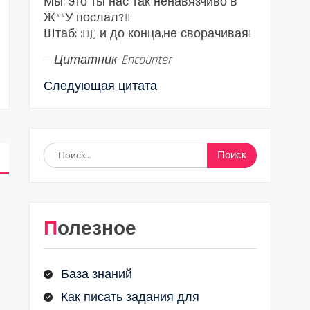
Мы: это ты нас так ненавязчиво в
Ж**У послал?!!
Штаб: :D)) и до конца,не сворачивая!
—
Цитатник Encounter
Следующая цитата
Найти:
Полезное
База знаний
Как писать задания для