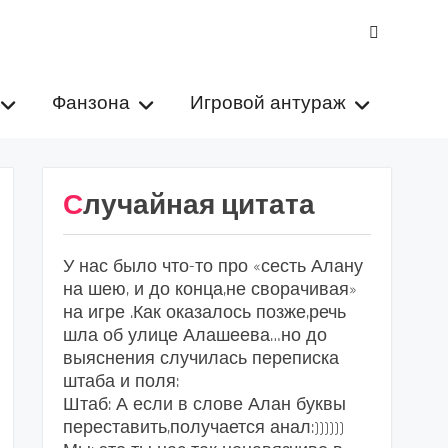
VK
Фанзона
Игровой антураж
Случайная цитата
У нас было что-то про «сесть Алану
на шею, и до конца,не сворачивая»
на игре .Как оказалось позже,речь
шла об улице Алашеева…но до
выяснения случилась переписка
штаба и поля:
Штаб: А если в слове Алан буквы
переставить,получается анал:))))))