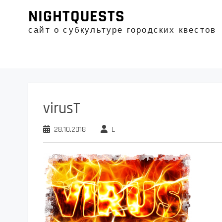
Промотать
NIGHTQUESTS
к
содержимому
сайт о субкультуре городских квестов
virusT
28.10.2018
L