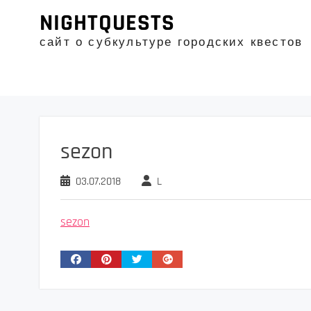
Промотать
NIGHTQUESTS
к
содержимому
сайт о субкультуре городских квестов
sezon
03.07.2018
L
sezon