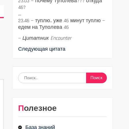
23.03 — почему Туполева??? откуда
46?
…
23.46 — туплю.. уже 46 минут туплю —
едем на Туполева 46
—
Цитатник Encounter
Следующая цитата
Найти:
Полезное
База знаний