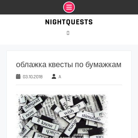
Промотать
NIGHTQUESTS
к
содержимому
VK
облажка квесты по бумажкам
03.10.2018
A