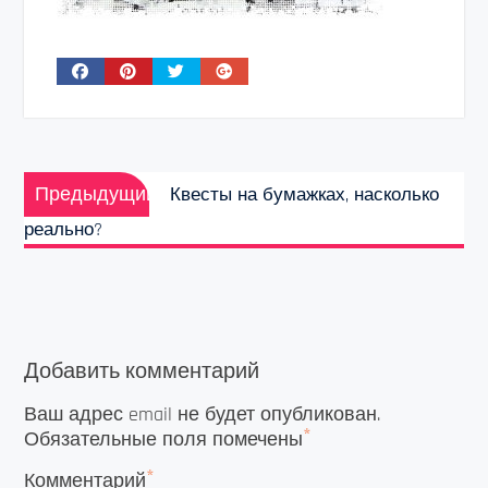
Навигация
Предыдущая
по
Предыдущий
Квесты на бумажках, насколько
запись:
записям
реально?
Добавить комментарий
Ваш адрес email не будет опубликован.
*
Обязательные поля помечены
*
Комментарий