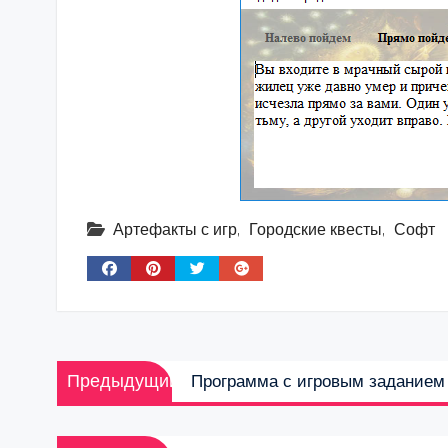
Артефакты с игр
,
Городские квесты
,
Софт
Навигация
Предыдущая
Предыдущий
Программа с игровым заданием
по
запись:
записям
Следующая