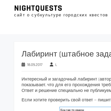
Промотать
NIGHTQUESTS
к
содержимому
сайт о субкультуре городских квестов
Лабиринт (штабное зад
18.09.2017
L
Интересный и загадочный лабиринт (автор 
показывает, что для его прохождения требу
Ответ и решение специально не публикуем, 
Если хотите проверить свой ответ — пишите