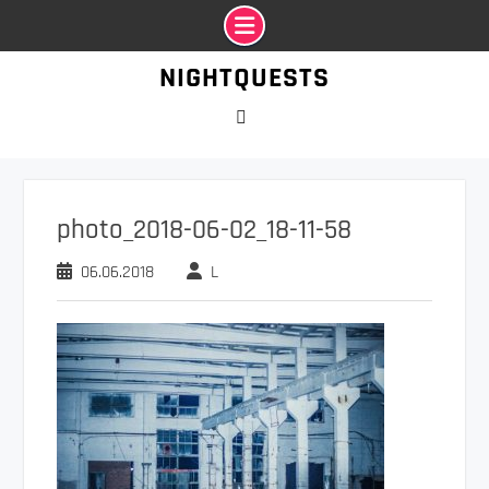
Промотать
NIGHTQUESTS
к
содержимому
VK
photo_2018-06-02_18-11-58
06.06.2018
L