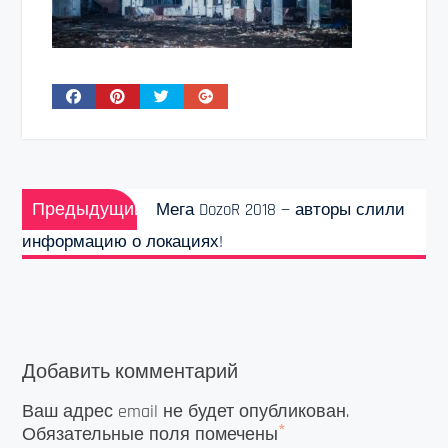
Навигация
Предыдущая
по
Предыдущий
Мега DozoR 2018 — авторы слили
запись:
записям
информацию о локациях!
Добавить комментарий
Ваш адрес email не будет опубликован.
*
Обязательные поля помечены