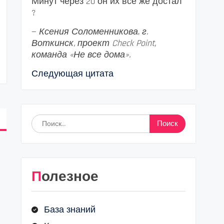
Минут через 20 он их все же достал
?
—
Ксения Соломенникова
,
г.
Воткинск, проект Check Point,
команда «Не все дома».
Следующая цитата
Найти:
Полезное
База знаний