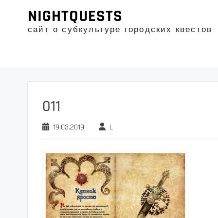
Промотать
NIGHTQUESTS
к
содержимому
сайт о субкультуре городских квестов
011
19.03.2019
L