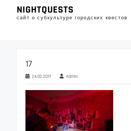
Промотать
NIGHTQUESTS
к
содержимому
сайт о субкультуре городских квестов
17
24.02.2017
Admin