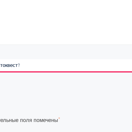
втоквест?
*
тельные поля помечены