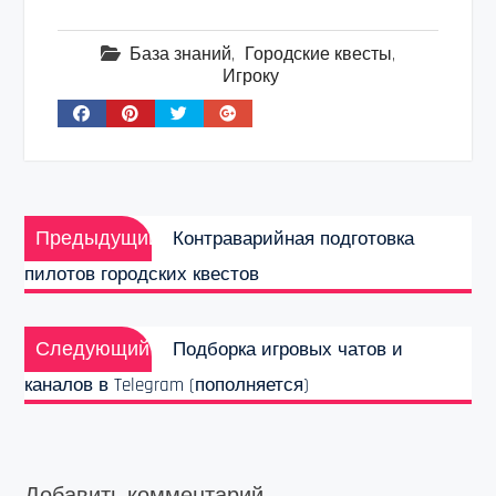
База знаний
,
Городские квесты
,
Игроку
Навигация
Предыдущая
по
Предыдущий
Контраварийная подготовка
запись:
записям
пилотов городских квестов
Следующая
Следующий
Подборка игровых чатов и
запись:
каналов в Telegram (пополняется)