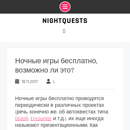
Промотать
NIGHTQUESTS
к
содержимому
VK
Ночные игры бесплатно,
возможно ли это?
18.11.2017
L
Ночные игры бесплатно проводятся
периодически в различных проектах
(речь, конечно же, об автоквестах типа
DozoR
,
Encounter
и т.д.), их еще иногда
называют презентационными. Как