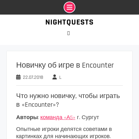
Промотать
NIGHTQUESTS
к
содержимому
VK
Новичку об игре в Encounter
22.07.2018
L
Что нужно новичку, чтобы играть
в «Encounter»?
Авторы
:
команда «А5»
г. Сургут
Опытные игроки делятся советами в
картинках для начинающих игроков.