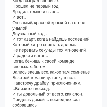
Когда сыграл впервые.
Прошел не первый год.
Бродил, темно и сыро…
И вот…
Он самый, красной краской на стене
унылой.
Двузначный код…
И тот азарт, когда найдешь последний,
Который хитро спрятан, далеко.
Не передать секунды тех мгновений,
И радости вагон…
Когда бежишь к своей команде
впопыхах, бегом.
Записываешь все, какое там сомненье
Быстрей в машину, тапку в пол.
Навстречу драйву, приключениям.
…Близится восход.
И ты довольный от всего, как слон.
Придешь домой, с последних сил
собравшись