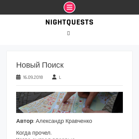
Промотать
NIGHTQUESTS
к
содержимому
VK
Новый Поиск
16.09.2018
L
Автор
: Александр Кравченко
Когда прочел.