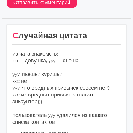
Случайная цитата
из чата знакомств:
xxx — девушка, yyy — юноша
yyy: пьешь? куришь?
xxx: нет
yyy: что вредных привычек совсем нет?
xxx: из вредных привычек только
энкаунтер)))
пользователь yyy удалился из вашего
списка контактов