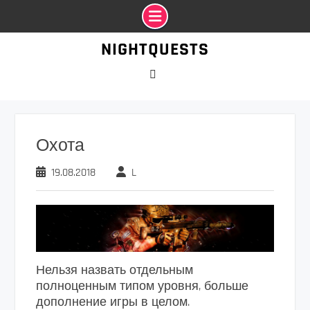
Промотать
NIGHTQUESTS
к
содержимому
VK
Охота
19.08.2018
L
Нельзя назвать отдельным
полноценным типом уровня, больше
дополнение игры в целом.