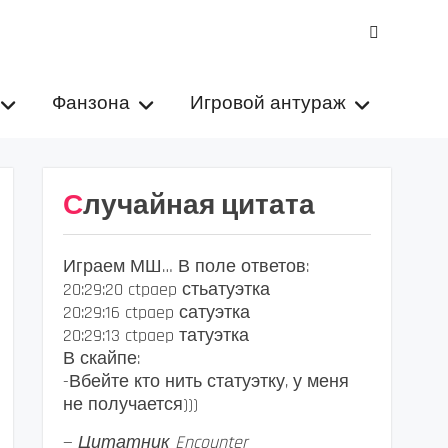
VK
Фанзона
Игровой антураж
Случайная цитата
Играем МШ… В поле ответов:
20:29:20 ctpaep стьатуэтка
20:29:16 ctpaep сатуэтка
20:29:13 ctpaep татуэтка
В скайпе:
-Вбейте кто нить статуэтку, у меня
не получается)))
—
Цитатник Encounter