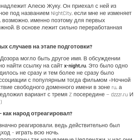
инадлежит Алесю Жуку. Он приехал с ней из
ое под названием NightCity, если мне не изменяет
н, возможно, именно поэтому для первых
ожной. В основе лежит сильно переработанная
ых случаев на этапе подготовки?
у Дозора могло быть другое имя. В обсуждении
о найти ссылку на сайт
x-night.ru
. Это было одно
дилось не сразу и тем более не сразу было
ассоциации с популярным тогда фильмом «Ночной
твие свободного доменного имени в зоне ru, а
едложил вариант с тремя Z посередине — dzzzr.ru И
)
— как народ отреагировал?
значно реагировали, ведь действительно был
од – играть всю ночь.
о популярны так называемые Челленджи, у нас они