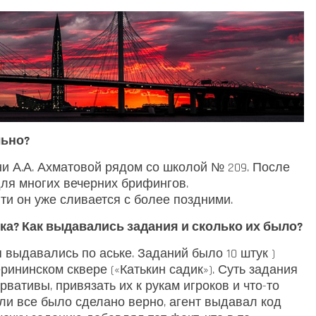
льно?
ни А.А. Ахматовой рядом со школой № 209. После
ля многих вечерних брифингов.
яти он уже сливается с более поздними.
ька? Как выдавались задания и сколько их было?
ия выдавались по аське. Заданий было 10 штук )
нинском сквере («Катькин садик»). Суть задания
ативы, привязать их к рукам игроков и что-то
ли все было сделано верно, агент выдавал код