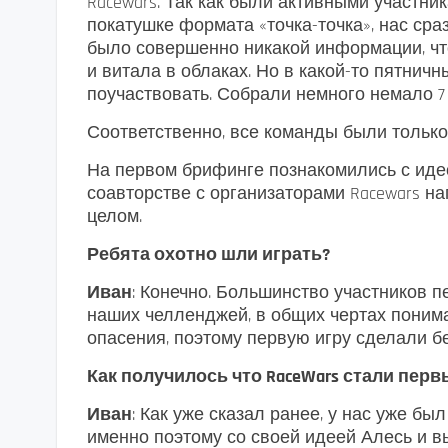
Racewars. Так как были активными участник
покатушке формата «точка-точка», нас сра
было совершенно никакой информации, что э
и витала в облаках. Но в какой-то пятнич
поучаствовать. Собрали немного немало 7 
Соответственно, все команды были только
На первом брифинге познакомились с иде
соавторстве с организаторами Racewars на
целом.
Ребята охотно шли играть?
Иван
: Конечно. Большинство участников 
наших челленджей, в общих чертах поним
опасения, поэтому первую игру сделали б
Как получилось что RaceWars стали перв
Иван
: Как уже сказал ранее, у нас уже б
именно поэтому со своей идеей Алесь и в