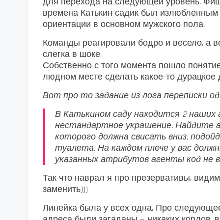
для перехода на следующей уровень. Фише
времена Катькин садик был излюбленным
ориентации в основном мужского пола.
Команды реагировали бодро и весело, а 
слегка в шоке.
Собственно с того момента пошло понятие
людном месте сделать какое-то дурацкое 
Вот про то задание из лога переписки од
В Катькином саду находится 2 наших 
нестандартное украшение. Найдите а
которого должна свисать вниз, подо
туалета. На каждом плече у вас долж
указанных атрибутов агенты код не 
Так что наврал я про презервативы, види
заменить)))
Линейка была у всех одна. Про следующее
адреса были загаданы — никаких кордов, в