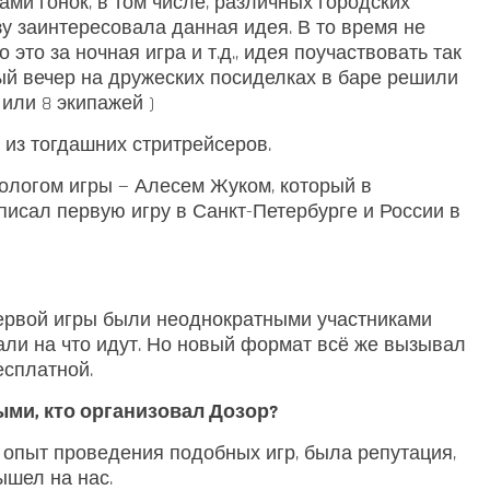
ами гонок, в том числе, различных городских
зу заинтересовала данная идея. В то время не
то за ночная игра и т.д., идея поучаствовать так
ный вечер на дружеских посиделках в баре решили
или 8 экипажей )
 из тогдашних стритрейсеров.
ологом игры — Алесем Жуком, который в
писал первую игру в Санкт-Петербурге и России в
первой игры были неоднократными участниками
али на что идут. Но новый формат всё же вызывал
есплатной.
ыми, кто организовал Дозор?
ыл опыт проведения подобных игр, была репутация,
ышел на нас.