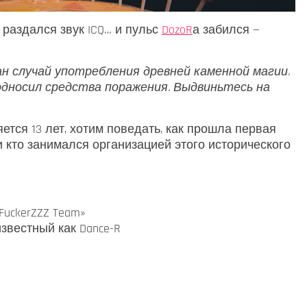
е раздался звук ICQ… и пульс
DozoR
а забился —
н случай употребления древней каменной магии.
подносил средства поражения. Выдвиньтесь на
яется 13 лет, хотим поведать, как прошла первая
 и кто занимался организацией этого исторического
FuckerZZZ Team»
звестный как Dance-R