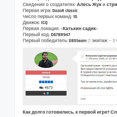
Сведения о создателях:
Алесь Жук
и
стри
Первая игра:
DozoR classic
Число первых команд:
10
Движок:
ICQ
Первая локация: «
Катькин садик
»
Первый код:
D678R947
Первый победитель:
SBSteam
(1 экипаж — 3
Как долго готовились, к первой игре? С