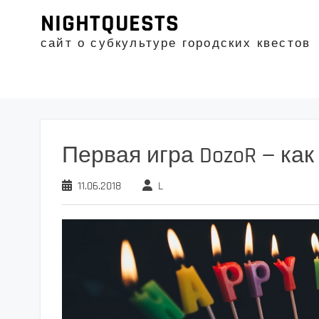
Промотать
NIGHTQUESTS
к
содержимому
сайт о субкультуре городских квестов
Первая игра DozoR — как
11.06.2018
L