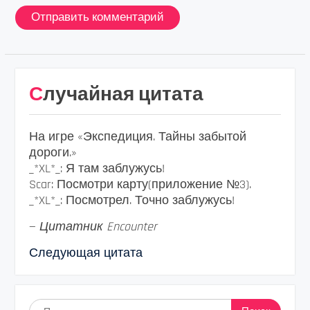
Случайная цитата
На игре «Экспедиция. Тайны забытой
дороги.»
_*XL*_: Я там заблужусь!
Scar: Посмотри карту(приложение №3).
_*XL*_: Посмотрел. Точно заблужусь!
—
Цитатник Encounter
Следующая цитата
Найти: