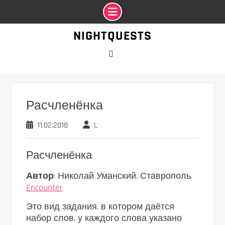
Промотать
NIGHTQUESTS
к
содержимому
VK
Расчленёнка
11.02.2018
L
Расчленёнка
Автор
: Николай Уманский, Ставрополь.
Encounter
Это вид задания, в котором даётся
набор слов, у каждого слова указано