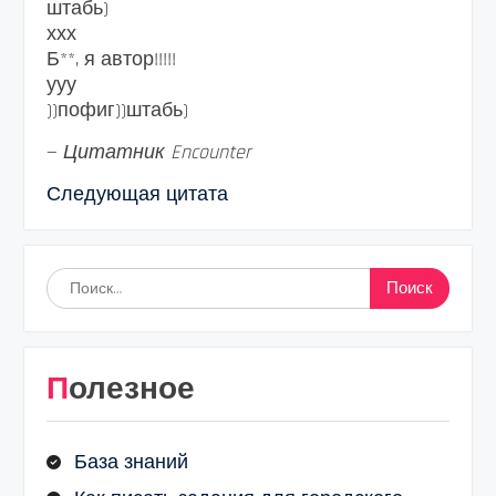
штабь)
ххх
Б**, я автор!!!!!
ууу
))пофиг))штабь)
—
Цитатник Encounter
Следующая цитата
Найти:
Полезное
База знаний