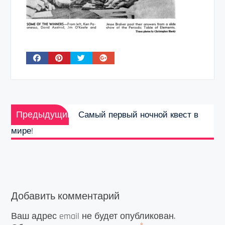
Навигация
Предыдущая
по
Предыдущий
Самый первый ночной квест в
запись:
записям
мире!
Добавить комментарий
Ваш адрес email не будет опубликован.