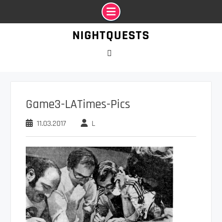
Промотать
NIGHTQUESTS
к
содержимому
VK
Game3-LATimes-Pics
11.03.2017
L