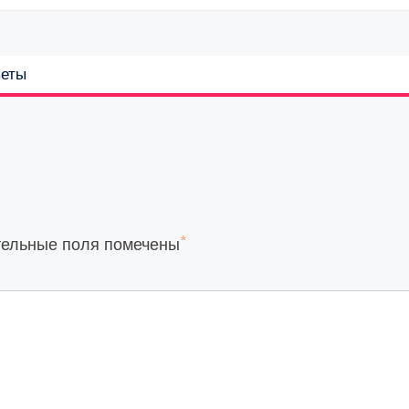
веты
*
тельные поля помечены