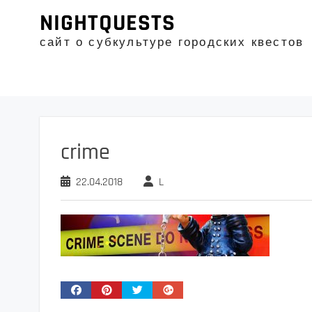
Промотать
NIGHTQUESTS
к
содержимому
сайт о субкультуре городских квестов
crime
22.04.2018
L