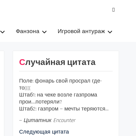
VK
Фанзона
Игровой антураж
Случайная цитата
Поле: фонарь свой просрал где-
то((((
Штаб1: на чеке возле газпрома
прои….потеряли?
Штаб2: газпром — мечты теряются…
—
Цитатник Encounter
Следующая цитата