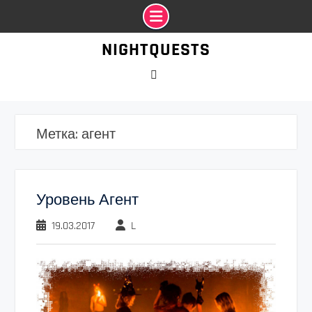
Промотать
NIGHTQUESTS
к
содержимому
VK
Метка:
агент
Уровень Агент
19.03.2017
L