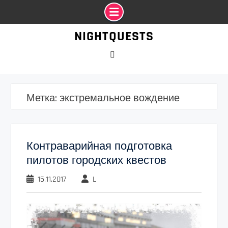
Промотать
NIGHTQUESTS
к
содержимому
VK
Метка:
экстремальное вождение
Контраварийная подготовка
пилотов городских квестов
15.11.2017
L