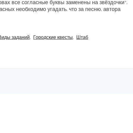
ловах все согласные буквы заменены на звёздочки*.
сных необходимо угадать, что за песню, автора
Виды заданий
,
Городские квесты
,
Штаб