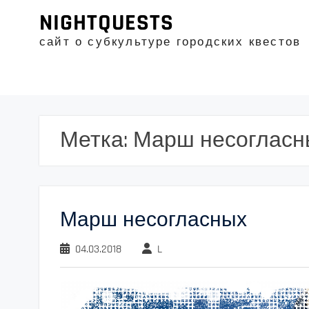
Промотать
NIGHTQUESTS
к
содержимому
сайт о субкультуре городских квестов
Метка:
Марш несогласн
Марш несогласных
04.03.2018
L