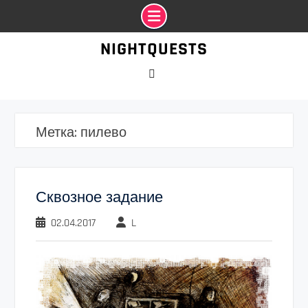
Промотать
NIGHTQUESTS
к
содержимому
VK
Метка:
пилево
Сквозное задание
02.04.2017
L