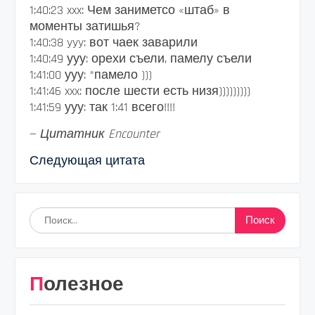
1:40:23 xxx: Чем заниметсо «штаб» в
моменты затишья?
1:40:38 yyy: вот чаек заварили
1:40:49 ууу: орехи съели, памелу съели
1:41:00 ууу: *памело )))
1:41:46 xxx: после шести есть низя)))))))))
1:41:59 ууу: так 1:41 всего!!!!
—
Цитатник Encounter
Следующая цитата
Найти:
Полезное