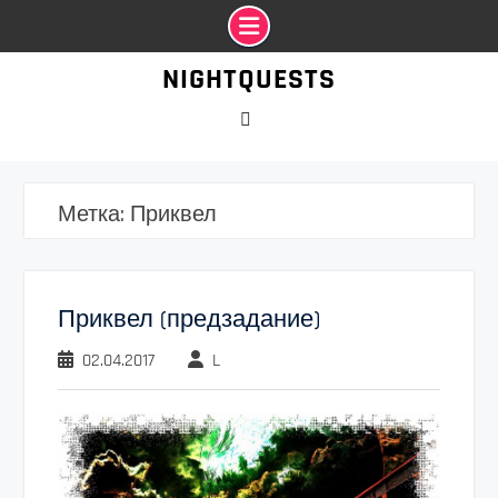
Промотать
NIGHTQUESTS
к
содержимому
VK
Метка:
Приквел
Приквел (предзадание)
02.04.2017
L