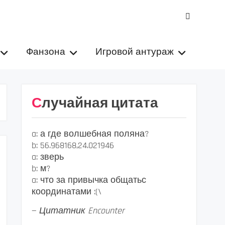
VK
Фанзона
Игровой антураж
Случайная цитата
a: а где волшебная поляна?
b: 56.968168,24.021946
a: зверь
b: м?
a: что за привычка общатьс
координатами :(\
—
Цитатник Encounter