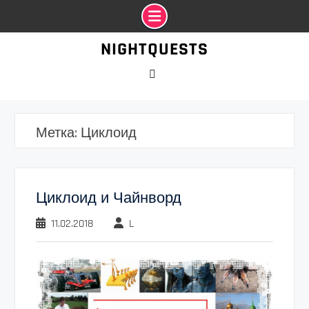
Промотать
NIGHTQUESTS
к
содержимому
VK
Метка:
Циклоид
Циклоид и Чайнворд
11.02.2018
L