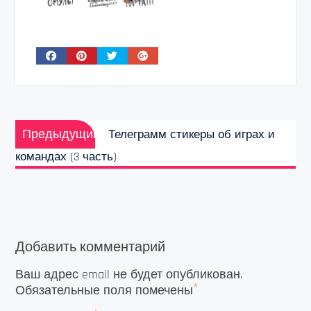
Навигация
Предыдущая
по
Предыдущий
Телеграмм стикеры об играх и
запись:
записям
командах (3 часть)
Добавить комментарий
Ваш адрес email не будет опубликован.
*
Обязательные поля помечены