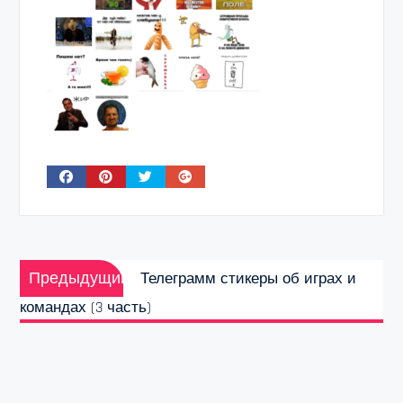
Навигация
Предыдущая
по
Предыдущий
Телеграмм стикеры об играх и
запись:
записям
командах (3 часть)