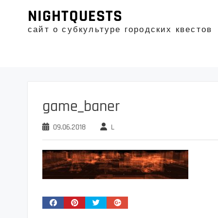
Промотать
NIGHTQUESTS
к
содержимому
сайт о субкультуре городских квестов
game_baner
09.06.2018
L