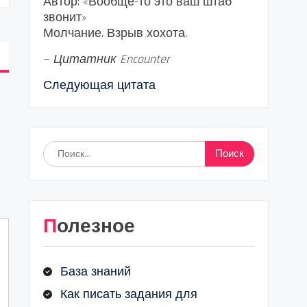
Автор: «Вообще-то это ваш штаб
звонит»
Молчание. Взрыв хохота.
—
Цитатник Encounter
Следующая цитата
Найти:
Полезное
База знаний
Как писать задания для