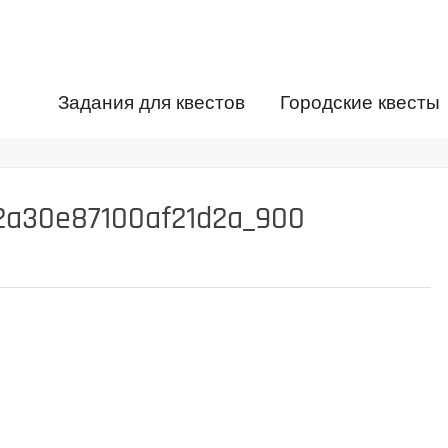
Задания для квестов
Городские квесты
2a30e87100af21d2a_900