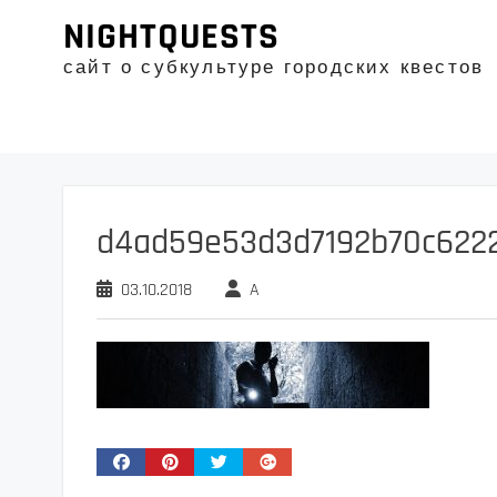
Промотать
NIGHTQUESTS
к
содержимому
сайт о субкультуре городских квестов
d4ad59e53d3d7192b70c622
03.10.2018
A