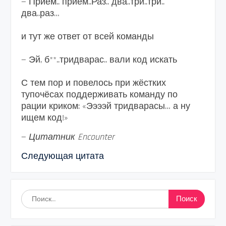
— Приём.. приём..Раз.. два..три..три..
два..раз…
и тут же ответ от всей команды
— Эй, б**..тридварас.. вали код искать
С тем пор и повелось при жёстких
тупочёсах поддерживать команду по
рации криком: «Ээээй тридварасы… а ну
ищем код!»
—
Цитатник Encounter
Следующая цитата
Найти: