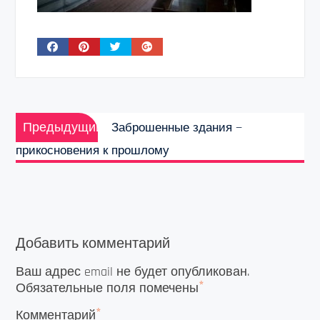
Навигация
Предыдущая
по
Предыдущий
Заброшенные здания —
запись:
записям
прикосновения к прошлому
Добавить комментарий
Ваш адрес email не будет опубликован.
*
Обязательные поля помечены
*
Комментарий