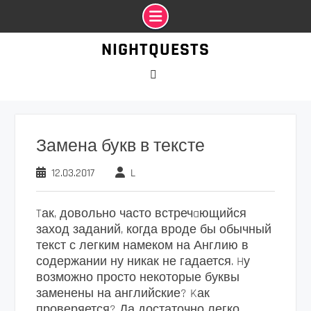
Промотать
NIGHTQUESTS
к
содержимому
VK
Замена букв в тексте
12.03.2017
L
Tак, довольно часто встречaющийся
заход заданий, когда вроде бы обычный
текст с легким намеком на Англию в
содержании ну никак не гадается. Hу
возможно просто некоторые буквы
заменены на английские? Kак
проверяется? Да достаточно легко,