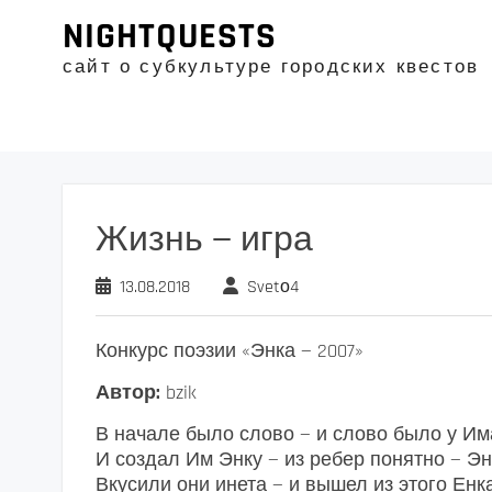
Промотать
NIGHTQUESTS
к
содержимому
сайт о субкультуре городских квестов
Жизнь — игра
13.08.2018
Svetо4
Конкурс поэзии «Энка — 2007»
Автор:
bzik
В начале было слово — и слово было у Им
И создал Им Энку — из ребер понятно — Эн
Вкусили они инета — и вышел из этого Енка