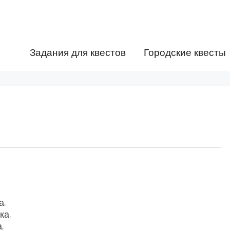
Задания для квестов
Городские квесты
а,
ка,
,