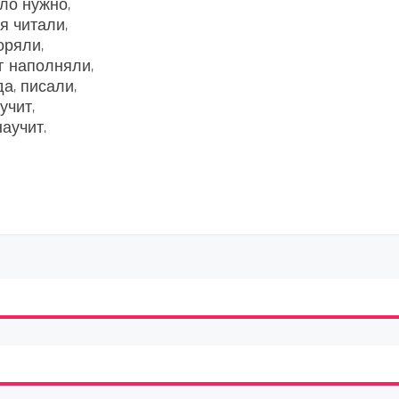
ло нужно,
я читали,
оряли,
г наполняли,
а, писали,
учит,
аучит.