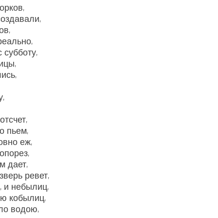
орков,
создавали,
ов,
реально,
 субботу,
ицы,
ись,
,
отсчет,
о пьем,
овно еж,
опорез,
м дает,
зверь ревет,
, и небылиц,
аю кобылиц,
ло водою,