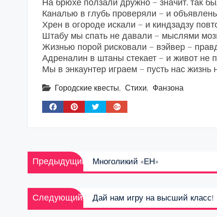
На брюхе ползали дружно — значит, так бы
Каналью в глубь проверяли — и объявлень
Хрен в огороде искали — и киндзадзу повт
Штабу мы спать не давали — мыслями моз
Жизнью порой рисковали — вэйвер — правд
Адреналин в штаны стекает — и живот не п
Мы в энкаунтер играем — пусть нас жизнь н
Городские квесты
,
Стихи
,
Фанзона
Навигация
Предыдущая
Предыдущий
Многоликий «ЕН»
по
запись:
записям
Следующая
Следующий
Дай нам игру на высший класс!
запись: