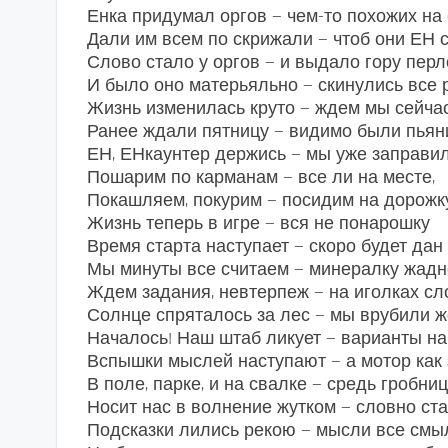
Енка придумал оргов — чем-то похожих на 
Дали им всем по скрижали — чтоб они ЕН 
Слово стало у оргов — и выдало гору перл
И было оно матерьяльно — скинулись все 
Жизнь изменилась круто — ждем мы сейчас
Ранее ждали пятницу — видимо были пьян
ЕН, ЕНкаунтер держись — мы уже заправил
Пошарим по карманам — все ли на месте,
Покашляем, покурим — посидим на дорожку
Жизнь теперь в игре — вся не понарошку
Время старта наступает — скоро будет дан 
Мы минуты все считаем — минералку жадн
Ждем задания, невтерпеж — на иголках сл
Солнце спряталось за лес — мы врубили ж
Началось! Наш штаб ликует — варианты на
Вспышки мыслей наступают — а мотор как 
В поле, парке, и на свалке — средь гробниц
Носит нас в волнение жутком — словно ст
Подсказки лились рекою — мысли все смы