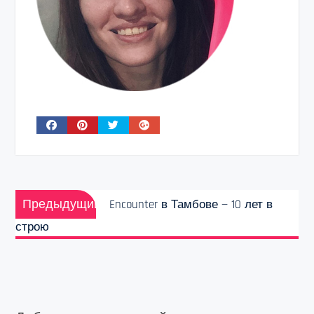
Навигация
Предыдущая
по
Предыдущий
Encounter в Тамбове — 10 лет в
запись:
записям
строю