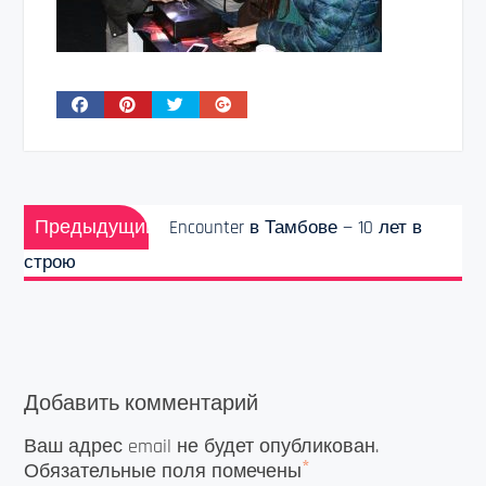
Навигация
Предыдущая
по
Предыдущий
Encounter в Тамбове — 10 лет в
запись:
записям
строю
Добавить комментарий
Ваш адрес email не будет опубликован.
*
Обязательные поля помечены