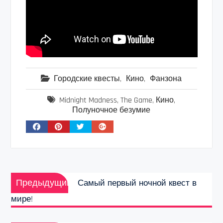
Городские квесты
,
Кино
,
Фанзона
Midnight Madness
,
The Game
,
Кино
,
Полуночное безумие
Навигация
Предыдущая
по
Предыдущий
Самый первый ночной квест в
запись:
записям
мире!