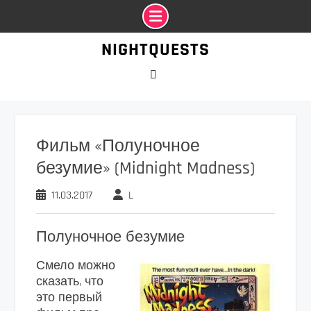
Промотать
NIGHTQUESTS
к
содержимому
VK
Фильм «Полуночное
безумие» (Midnight Madness)
11.03.2017
L
Полуночное безумие
Смело можно
сказать, что
это первый