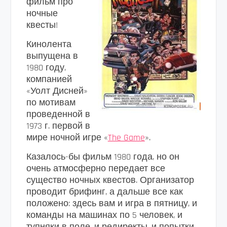
фильм про
ночные
квесты!
Кинолента
выпущена в
1980 году,
компанией
«Уолт Дисней»
по мотивам
проведенной в
1973 г. первой в
мире ночной игре «
The Game
».
Казалось-бы фильм 1980 года, но он
очень атмосферно передает все
существо ночных квестов. Организатор
проводит брифинг, а дальше все как
положено: здесь вам и игра в пятницу, и
команды на машинах по 5 человек, и
тупняки в поле, и редиректы, и попытки