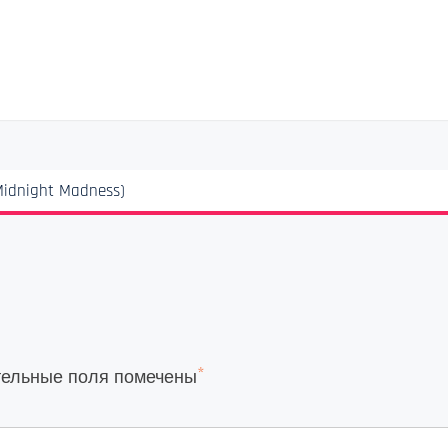
dnight Madness)
*
тельные поля помечены