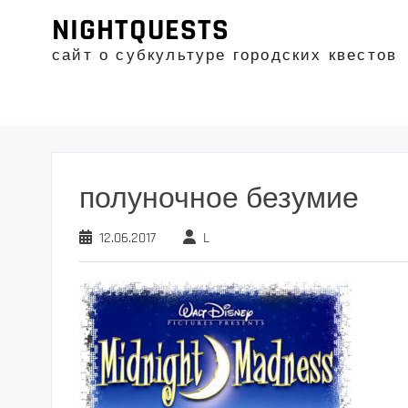
Промотать
NIGHTQUESTS
к
содержимому
сайт о субкультуре городских квестов
полуночное безумие
12.06.2017
L