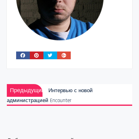
Навигация
Предыдущая
по
Предыдущий
Интервью с новой
запись:
записям
администрацией Encounter