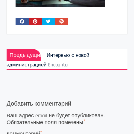
Навигация
Предыдущая
по
Предыдущий
Интервью с новой
запись:
записям
администрацией Encounter
Добавить комментарий
Ваш адрес email не будет опубликован.
*
Обязательные поля помечены
*
Комментарий