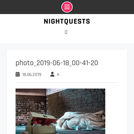
Промотать
NIGHTQUESTS
к
содержимому
VK
photo_2019-06-18_00-41-20
18.06.2019
A