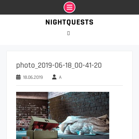
Промотать
NIGHTQUESTS
к
содержимому
VK
photo_2019-06-18_00-41-20
18.06.2019
A