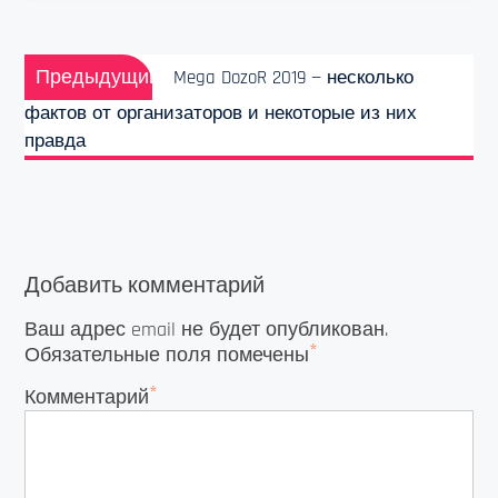
Навигация
Предыдущая
по
Предыдущий
Mega DozoR 2019 — несколько
запись:
записям
фактов от организаторов и некоторые из них
правда
Добавить комментарий
Ваш адрес email не будет опубликован.
*
Обязательные поля помечены
*
Комментарий