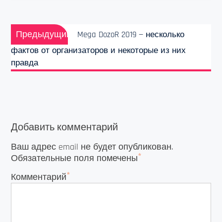
Навигация
Предыдущая
по
Предыдущий
Mega DozoR 2019 — несколько
запись:
записям
фактов от организаторов и некоторые из них
правда
Добавить комментарий
Ваш адрес email не будет опубликован.
*
Обязательные поля помечены
*
Комментарий